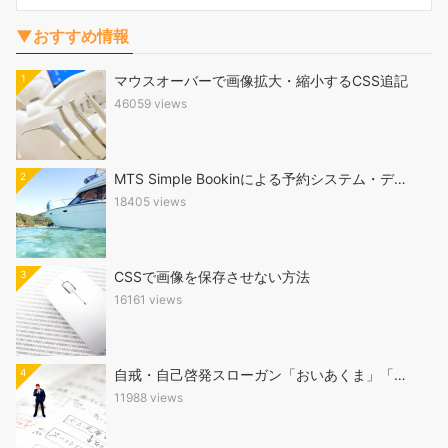
▼おすすめ情報
1
マウスオーバーで画像拡大・縮小するCSS追記
46059 views
2
MTS Simple Bookinによる予約システム・デ…
18405 views
3
CSSで画像を保存させない方法
16161 views
4
自戒・自己啓発スローガン「おいあくま」「…
11988 views