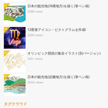
37
日本の観光地(沖縄地方)を描く(筆ペン画)
2286 views
38
12星座アイコン・ピクトグラムを作成!
2256 views
39
オリンピック競技の集合イラスト(別バージョン)
2251 views
40
日本の観光地(近畿地方)を描く(筆ペン画)
2093 views
タグクラウド