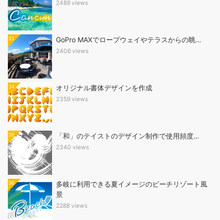
2489 views
33
GoPro MAXでロープウェイやテラスからの眺…
2406 views
34
オリジナル書体デザインを作成
2359 views
35
「和」のテイストのデザイン制作で使用頻度…
2340 views
36
多岐に利用できる夏イメージのビーチリゾート風
景
2288 views