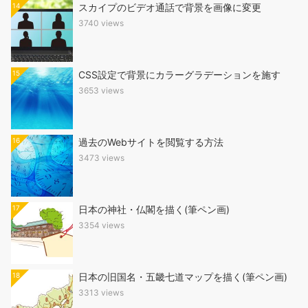
14
スカイプのビデオ通話で背景を画像に変更
3740 views
15
CSS設定で背景にカラーグラデーションを施す
3653 views
16
過去のWebサイトを閲覧する方法
3473 views
17
日本の神社・仏閣を描く(筆ペン画)
3354 views
18
日本の旧国名・五畿七道マップを描く(筆ペン画)
3313 views