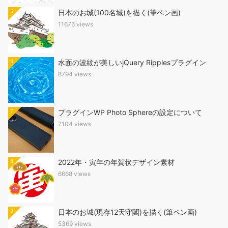
5
日本のお城(100名城)を描く(筆ペン画)
11676 views
6
水面の波紋が美しいjQuery Ripplesプラグイン
8794 views
7
プラグインWP Photo Sphereの設定について
7104 views
8
2022年・寅年の年賀状デザイン素材
6668 views
9
日本のお城(現存12天守閣)を描く(筆ペン画)
5369 views