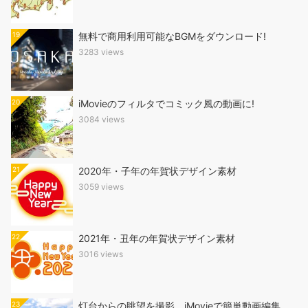
19
無料で商用利用可能なBGMをダウンロード!
3283 views
20
iMovieのフィルタでコミック風の動画に!
3084 views
21
2020年・子年の年賀状デザイン素材
3059 views
22
2021年・丑年の年賀状デザイン素材
3016 views
23
灯台からの眺望を撮影、iMovieで簡単動画編集