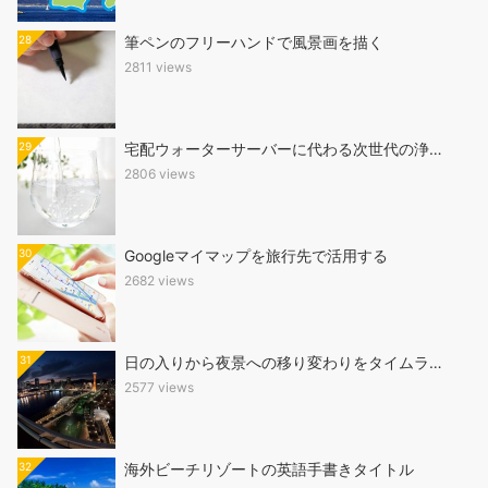
28
筆ペンのフリーハンドで風景画を描く
2811 views
29
宅配ウォーターサーバーに代わる次世代の浄…
2806 views
30
Googleマイマップを旅行先で活用する
2682 views
31
日の入りから夜景への移り変わりをタイムラ…
2577 views
32
海外ビーチリゾートの英語手書きタイトル