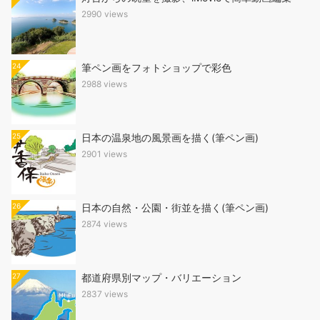
2990 views
24
筆ペン画をフォトショップで彩色
2988 views
25
日本の温泉地の風景画を描く(筆ペン画)
2901 views
26
日本の自然・公園・街並を描く(筆ペン画)
2874 views
27
都道府県別マップ・バリエーション
2837 views