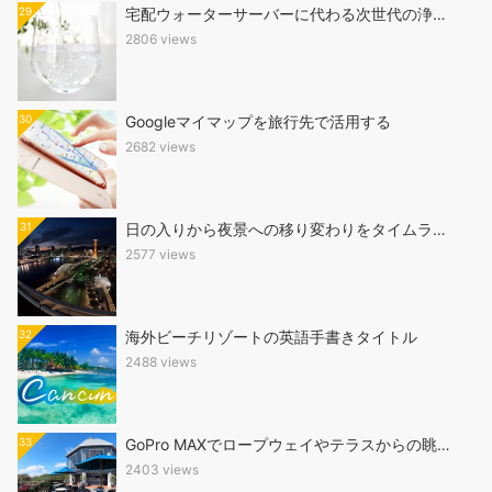
29
宅配ウォーターサーバーに代わる次世代の浄…
2806 views
30
Googleマイマップを旅行先で活用する
2682 views
31
日の入りから夜景への移り変わりをタイムラ…
2577 views
32
海外ビーチリゾートの英語手書きタイトル
2488 views
33
GoPro MAXでロープウェイやテラスからの眺…
2403 views