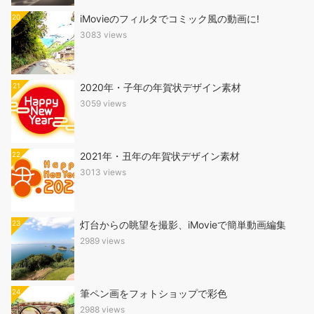
20
iMovieのフィルタでコミック風の動画に!
3083 views
21
2020年・子年の年賀状デザイン素材
3059 views
22
2021年・丑年の年賀状デザイン素材
3013 views
23
灯台からの眺望を撮影、iMovieで簡単動画編集
2989 views
24
筆ペン画をフォトショップで彩色
2988 views