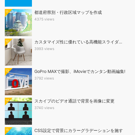
11
都道府県別・行政区域マップを作成
4375 views
12
カスタマイズ性に優れている高機能スライダ…
3993 views
13
GoPro MAXで撮影、iMovieでカンタン動画編集!
3792 views
14
スカイプのビデオ通話で背景を画像に変更
3740 views
15
CSS設定で背景にカラーグラデーションを施す