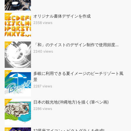
34
オリジナル書体デザインを作成
2358 views
35
「和」のテイストのデザイン制作で使用頻度…
2340 views
36
多岐に利用できる夏イメージのビーチリゾート風
景
2287 views
37
日本の観光地(沖縄地方)を描く(筆ペン画)
2286 views
38
12星座アイコン・ピクトグラムを作成!