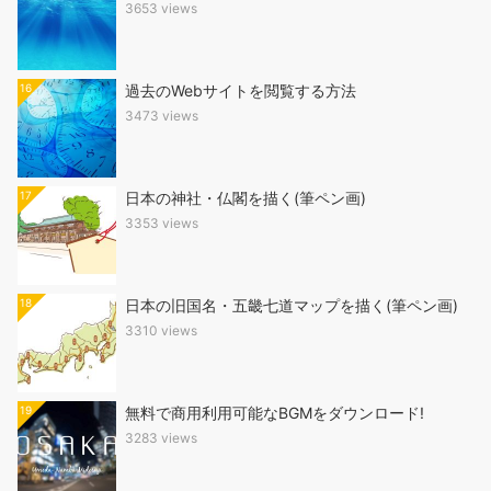
3653 views
16
過去のWebサイトを閲覧する方法
3473 views
17
日本の神社・仏閣を描く(筆ペン画)
3353 views
18
日本の旧国名・五畿七道マップを描く(筆ペン画)
3310 views
19
無料で商用利用可能なBGMをダウンロード!
3283 views