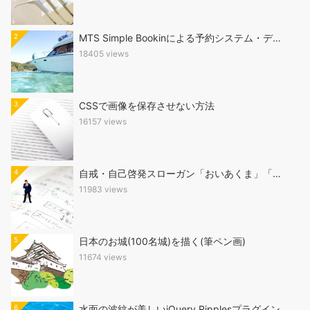
2
MTS Simple Bookinによる予約システム・デ…
18405 views
3
CSSで画像を保存させない方法
16157 views
4
自戒・自己啓発スローガン「おいあくま」「…
11983 views
5
日本のお城(100名城)を描く(筆ペン画)
11674 views
6
水面の波紋が美しいjQuery Ripplesプラグイン