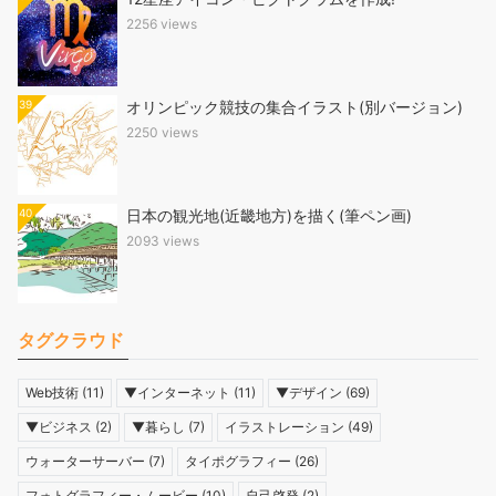
2256 views
39
オリンピック競技の集合イラスト(別バージョン)
2250 views
40
日本の観光地(近畿地方)を描く(筆ペン画)
2093 views
タグクラウド
Web技術
(11)
▼インターネット
(11)
▼デザイン
(69)
▼ビジネス
(2)
▼暮らし
(7)
イラストレーション
(49)
ウォーターサーバー
(7)
タイポグラフィー
(26)
フォトグラフィー・ムービー
(10)
自己啓発
(2)