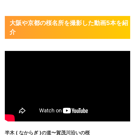
大阪や京都の桜名所を撮影した動画5本を紹
介
半木 ( なからぎ )の道〜賀茂川沿いの桜