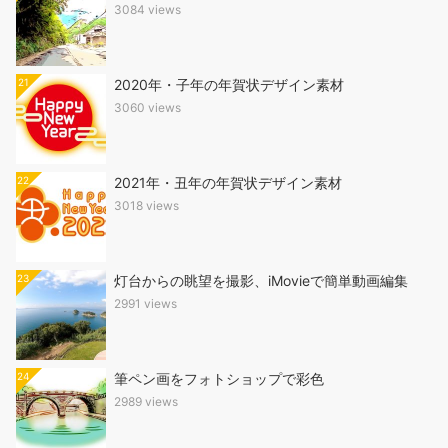
3084 views
21
2020年・子年の年賀状デザイン素材
3060 views
22
2021年・丑年の年賀状デザイン素材
3018 views
23
灯台からの眺望を撮影、iMovieで簡単動画編集
2991 views
24
筆ペン画をフォトショップで彩色
2989 views