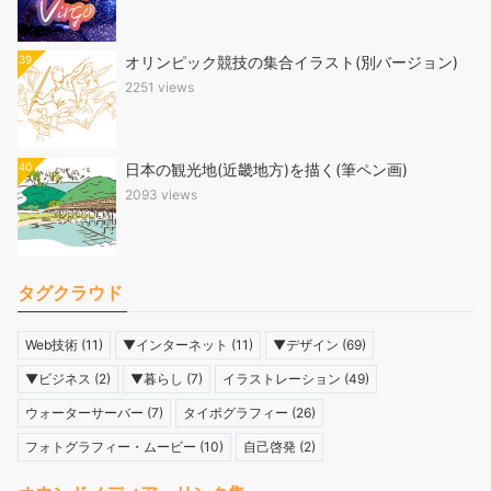
39
オリンピック競技の集合イラスト(別バージョン)
2251 views
40
日本の観光地(近畿地方)を描く(筆ペン画)
2093 views
タグクラウド
Web技術
(11)
▼インターネット
(11)
▼デザイン
(69)
▼ビジネス
(2)
▼暮らし
(7)
イラストレーション
(49)
ウォーターサーバー
(7)
タイポグラフィー
(26)
フォトグラフィー・ムービー
(10)
自己啓発
(2)