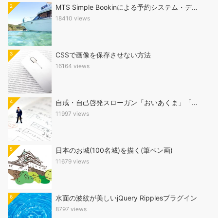
2
MTS Simple Bookinによる予約システム・デ…
18410 views
3
CSSで画像を保存させない方法
16164 views
4
自戒・自己啓発スローガン「おいあくま」「…
11997 views
5
日本のお城(100名城)を描く(筆ペン画)
11679 views
6
水面の波紋が美しいjQuery Ripplesプラグイン
8797 views