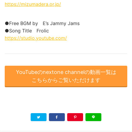
https://mizumadera.or.jp/​
●Free BGM by E’s Jammy Jams
●Song Title Frolic
https://studio.youtube.com/
YouTubeのnextone channelの動画一覧は
こちらからご覧いただけます