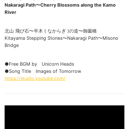
Nakaragi Path〜Cherry Blossoms along the Kamo
River
北山 飛び石〜半木 ( なからぎ )の道〜御薗橋
Kitayama Stepping Stones〜Nakaragi Path〜Misono
Bridge
●Free BGM by Unicorn Heads
●Song Title Images of Tomorrow
https://studio.youtube.com/​