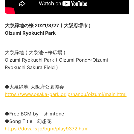
大泉緑地の桜 2021/3/27 ( 大阪府堺市 )
Oizumi Ryokuchi Park
大泉緑地 ( 大泉池〜桜広場 )
Oizumi Ryokuchi Park ( Oizumi Pond〜Oizumi
Ryokuchi Sakura Field )
●大泉緑地-大阪府公園協会
https://www.osaka-park.or.jp/nanbu/oizumi/main.html
●Free BGM by shimtone
●Song Title 幻想花
https://dova-s.jp/bgm/play9372.html​