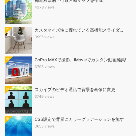
都道府県別・行政区域マップを作成
4378 views
12
カスタマイズ性に優れている高機能スライダ…
3995 views
13
GoPro MAXで撮影、iMovieでカンタン動画編集!
3793 views
14
スカイプのビデオ通話で背景を画像に変更
3749 views
15
CSS設定で背景にカラーグラデーションを施す
3653 views