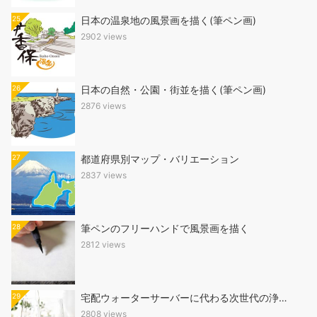
25
日本の温泉地の風景画を描く(筆ペン画)
2902 views
26
日本の自然・公園・街並を描く(筆ペン画)
2876 views
27
都道府県別マップ・バリエーション
2837 views
28
筆ペンのフリーハンドで風景画を描く
2812 views
29
宅配ウォーターサーバーに代わる次世代の浄…
2808 views