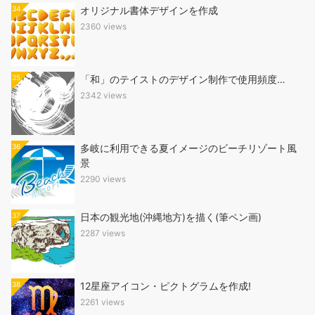
34
オリジナル書体デザインを作成
2360 views
35
「和」のテイストのデザイン制作で使用頻度…
2342 views
36
多岐に利用できる夏イメージのビーチリゾート風
景
2290 views
37
日本の観光地(沖縄地方)を描く(筆ペン画)
2287 views
38
12星座アイコン・ピクトグラムを作成!
2261 views