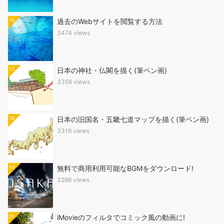
16
過去のWebサイトを閲覧する方法
3474 views
17
日本の神社・仏閣を描く(筆ペン画)
3356 views
18
日本の旧国名・五畿七道マップを描く(筆ペン画)
3316 views
19
無料で商用利用可能なBGMをダウンロード!
3286 views
20
iMovieのフィルタでコミック風の動画に!