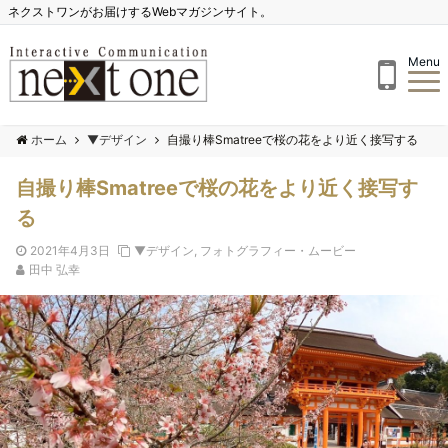
ネクストワンがお届けするWebマガジンサイト。
Menu
ホーム
▼デザイン
自撮り棒Smatreeで桜の花をより近く接写する
自撮り棒Smatreeで桜の花をより近く接写す
る
2021年4月3日
▼デザイン
,
フォトグラフィー・ムービー
田中 弘幸