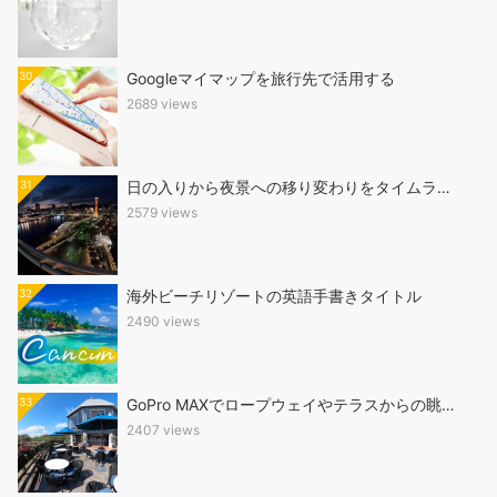
30
Googleマイマップを旅行先で活用する
2689 views
31
日の入りから夜景への移り変わりをタイムラ…
2579 views
32
海外ビーチリゾートの英語手書きタイトル
2490 views
33
GoPro MAXでロープウェイやテラスからの眺…
2407 views