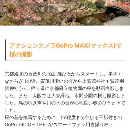
アクションカメラGoPro MAX(マックス)で
桜の撮影
京都洛北の賀茂川の北山 飛び石からスタートし、半木 (
なからぎ )の道、賀茂川沿いの桜から上賀茂神社 ( 賀茂別
雷神社 )へ、帰り道に京都府立植物園の桜を動画撮影しま
した。また、大阪では大泉緑地、水間公園の桜も撮影しま
した。鳥の鳴き声や川の水の音が心地良い春のひとときで
した。
桜の花を接写するために、1m程度まで伸びる三脚付きの
GoPro/RICOH THETA/スマートフォン用自撮り棒・