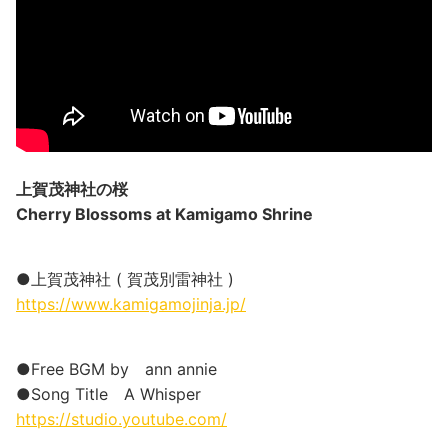
上賀茂神社の桜
Cherry Blossoms at Kamigamo Shrine
●上賀茂神社 ( 賀茂別雷神社 )
https://www.kamigamojinja.jp/
●Free BGM by ann annie
●Song Title A Whisper
https://studio.youtube.com/​