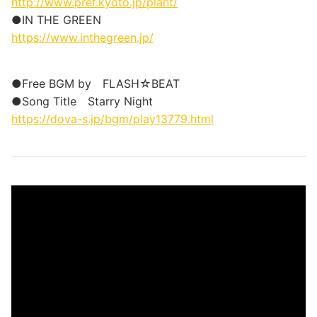
http://www.pref.kyoto.jp/plant/
●IN THE GREEN
https://www.inthegreen.jp/​
●Free BGM by FLASH☆BEAT
●Song Title Starry Night
https://dova-s.jp/bgm/play13779.html​