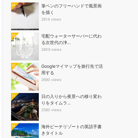
28
筆ペンのフリーハンドで風景画
を描く
2814 views
29
宅配ウォーターサーバーに代わ
る次世代の浄…
2809 views
30
Googleマイマップを旅行先で活
用する
2690 views
31
日の入りから夜景への移り変わ
りをタイムラ…
2580 views
32
海外ビーチリゾートの英語手書
きタイトル