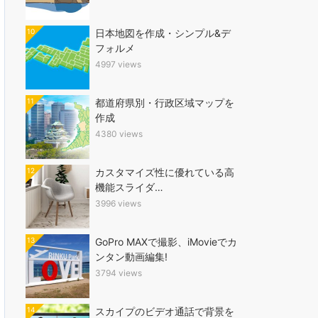
10
日本地図を作成・シンプル&デ
フォルメ
4997 views
11
都道府県別・行政区域マップを
作成
4380 views
12
カスタマイズ性に優れている高
機能スライダ…
3996 views
13
GoPro MAXで撮影、iMovieでカ
ンタン動画編集!
3794 views
14
スカイプのビデオ通話で背景を