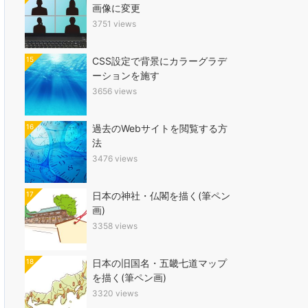
画像に変更
3751 views
15
CSS設定で背景にカラーグラデ
ーションを施す
3656 views
16
過去のWebサイトを閲覧する方
法
3476 views
17
日本の神社・仏閣を描く(筆ペン
画)
3358 views
18
日本の旧国名・五畿七道マップ
を描く(筆ペン画)
3320 views