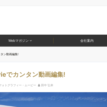
Webマガジン
会社案内
カンタン動画編集!
ovieでカンタン動画編集!
フォトグラフィー・ムービー
田中 弘幸