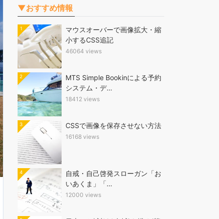
▼おすすめ情報
1
マウスオーバーで画像拡大・縮
小するCSS追記
46064 views
2
MTS Simple Bookinによる予約
システム・デ…
18412 views
3
CSSで画像を保存させない方法
16168 views
4
自戒・自己啓発スローガン「お
いあくま」「…
12000 views