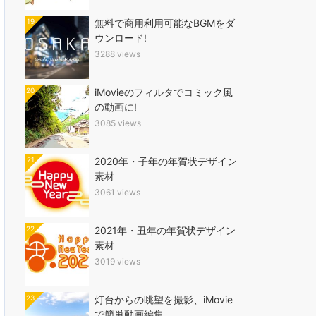
19
無料で商用利用可能なBGMをダ
ウンロード!
3288 views
20
iMovieのフィルタでコミック風
の動画に!
3085 views
21
2020年・子年の年賀状デザイン
素材
3061 views
22
2021年・丑年の年賀状デザイン
素材
3019 views
23
灯台からの眺望を撮影、iMovie
で簡単動画編集