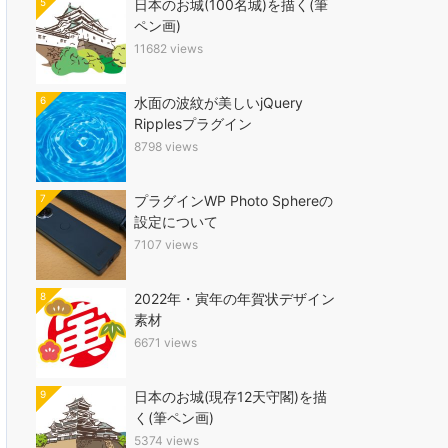
5
日本のお城(100名城)を描く(筆
ペン画)
11682 views
6
水面の波紋が美しいjQuery
Ripplesプラグイン
8798 views
7
プラグインWP Photo Sphereの
設定について
7107 views
8
2022年・寅年の年賀状デザイン
素材
6671 views
9
日本のお城(現存12天守閣)を描
く(筆ペン画)
5374 views