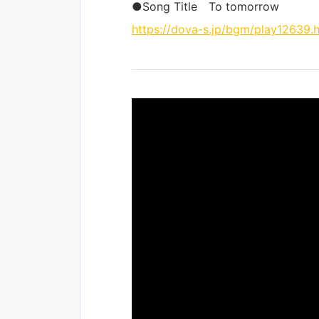
●Song Title To tomorrow
https://dova-s.jp/bgm/play12639.