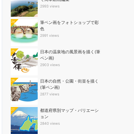
2993 views
24
筆ペン画をフォトショップで彩
色
2991 views
25
日本の温泉地の風景画を描く(筆
ペン画)
2903 views
26
日本の自然・公園・街並を描く
(筆ペン画)
2877 views
27
都道府県別マップ・バリエーシ
ョン
2840 views