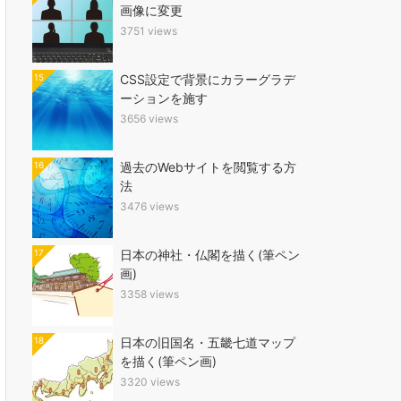
画像に変更
3751 views
15
CSS設定で背景にカラーグラデ
ーションを施す
3656 views
16
過去のWebサイトを閲覧する方
法
3476 views
17
日本の神社・仏閣を描く(筆ペン
画)
3358 views
18
日本の旧国名・五畿七道マップ
を描く(筆ペン画)
3320 views