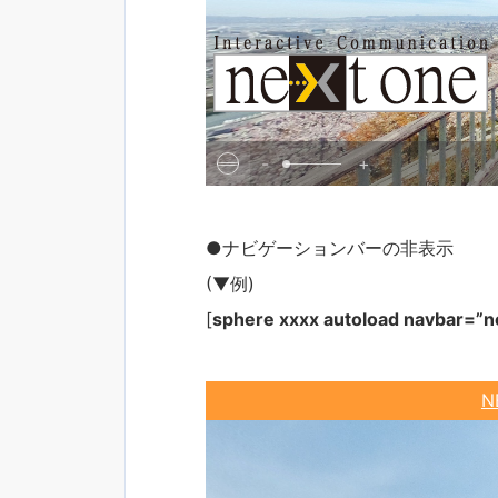
-
+
●ナビゲーションバーの非表示
(▼例)
[
sphere xxxx autoload navbar=”n
N