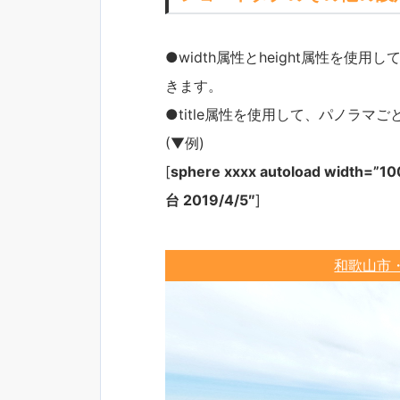
●width属性とheight属性を
きます。
●title属性を使用して、パノラ
(▼例)
[
sphere xxxx autoload width
台 2019/4/5″
]
和歌山市・