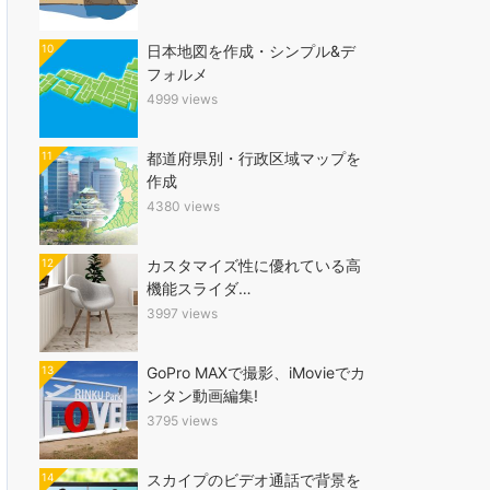
10
日本地図を作成・シンプル&デ
フォルメ
4999 views
11
都道府県別・行政区域マップを
作成
4380 views
12
カスタマイズ性に優れている高
機能スライダ…
3997 views
13
GoPro MAXで撮影、iMovieでカ
ンタン動画編集!
3795 views
14
スカイプのビデオ通話で背景を