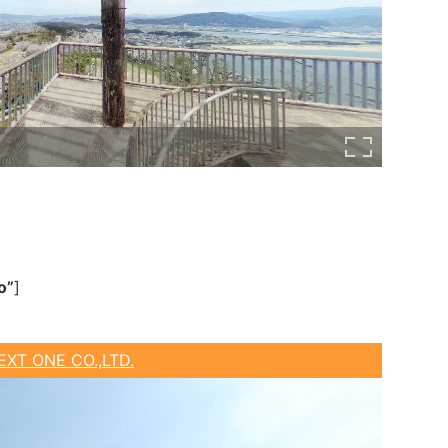
o”
]
EXT ONE CO.,LTD.