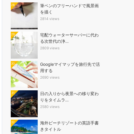
28
筆ペンのフリーハンドで風景画
を描く
2814 views
29
宅配ウォーターサーバーに代わ
る次世代の浄…
2809 views
30
Googleマイマップを旅行先で活
用する
2690 views
31
日の入りから夜景への移り変わ
りをタイムラ…
2580 views
32
海外ビーチリゾートの英語手書
きタイトル