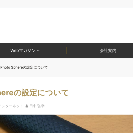
Webマガジン
会社案内
hoto Sphereの設定について
phereの設定について
インターネット
田中 弘幸