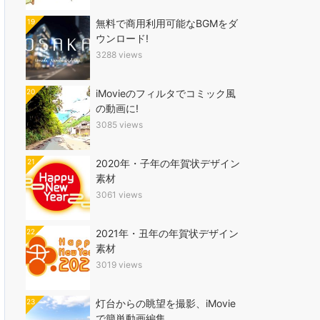
19
無料で商用利用可能なBGMをダ
ウンロード!
3288 views
20
iMovieのフィルタでコミック風
の動画に!
3085 views
21
2020年・子年の年賀状デザイン
素材
3061 views
22
2021年・丑年の年賀状デザイン
素材
3019 views
23
灯台からの眺望を撮影、iMovie
で簡単動画編集