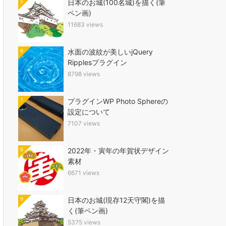
5
日本のお城(100名城)を描く(筆
ペン画)
11683 views
6
水面の波紋が美しいjQuery
Ripplesプラグイン
8798 views
7
プラグインWP Photo Sphereの
設定について
7107 views
8
2022年・寅年の年賀状デザイン
素材
6671 views
9
日本のお城(現存12天守閣)を描
く(筆ペン画)
5375 views