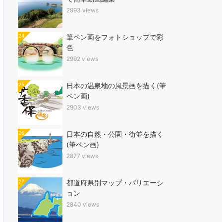
2993 views
24
筆ペン画をフォトショップで彩
色
2992 views
25
日本の温泉地の風景画を描く(筆
ペン画)
2903 views
26
日本の自然・公園・街並を描く
(筆ペン画)
2877 views
27
都道府県別マップ・バリエーシ
ョン
2840 views