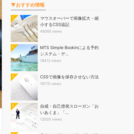
▼おすすめ情報
1
マウスオーバーで画像拡大・縮
小するCSS追記
46065 views
2
MTS Simple Bookinによる予約
システム・デ…
18412 views
3
CSSで画像を保存させない方法
16170 views
4
自戒・自己啓発スローガン「お
いあくま」「…
12000 views