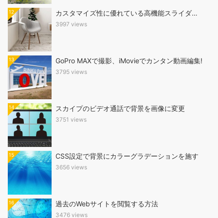
12
カスタマイズ性に優れている高機能スライダ…
3997 views
13
GoPro MAXで撮影、iMovieでカンタン動画編集!
3795 views
14
スカイプのビデオ通話で背景を画像に変更
3751 views
15
CSS設定で背景にカラーグラデーションを施す
3656 views
16
過去のWebサイトを閲覧する方法
3476 views