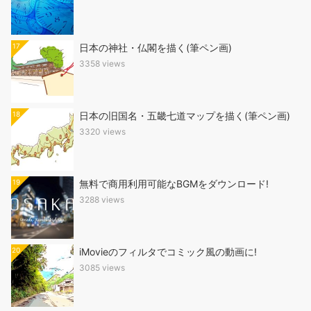
17
日本の神社・仏閣を描く(筆ペン画)
3358 views
18
日本の旧国名・五畿七道マップを描く(筆ペン画)
3320 views
19
無料で商用利用可能なBGMをダウンロード!
3288 views
20
iMovieのフィルタでコミック風の動画に!
3085 views