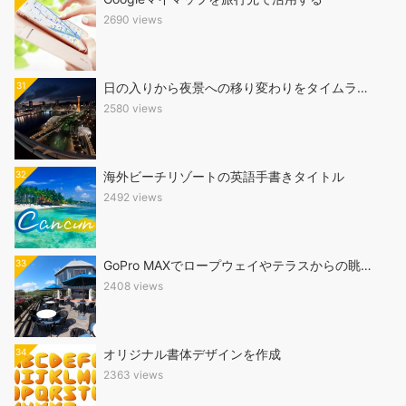
2690 views
31
日の入りから夜景への移り変わりをタイムラ…
2580 views
32
海外ビーチリゾートの英語手書きタイトル
2492 views
33
GoPro MAXでロープウェイやテラスからの眺…
2408 views
34
オリジナル書体デザインを作成
2363 views