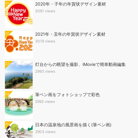
21
2020年・子年の年賀状デザイン素材
3061 views
22
2021年・丑年の年賀状デザイン素材
3019 views
23
灯台からの眺望を撮影、iMovieで簡単動画編集
2993 views
24
筆ペン画をフォトショップで彩色
2992 views
25
日本の温泉地の風景画を描く(筆ペン画)
2903 views