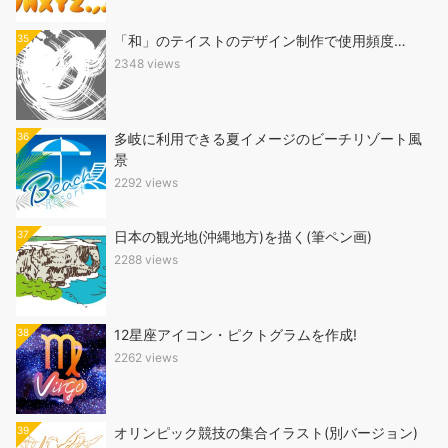
35
「和」のテイストのデザイン制作で使用頻度…
2348 views
36
多岐に利用できる夏イメージのビーチリゾート風
景
2292 views
37
日本の観光地(沖縄地方)を描く(筆ペン画)
2288 views
38
12星座アイコン・ピクトグラムを作成!
2262 views
39
オリンピック競技の集合イラスト(別バージョン)