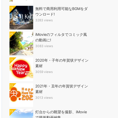
19
無料で商用利用可能なBGMをダ
ウンロード!
3283 views
20
iMovieのフィルタでコミック風
の動画に!
3083 views
21
2020年・子年の年賀状デザイン
素材
3059 views
22
2021年・丑年の年賀状デザイン
素材
3013 views
23
灯台からの眺望を撮影、iMovie
で簡単動画編集