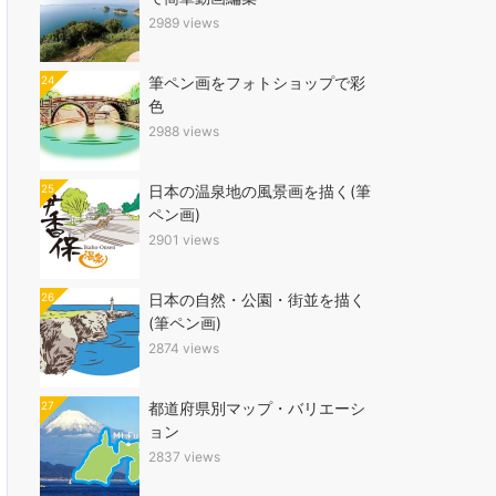
2989 views
24
筆ペン画をフォトショップで彩
色
2988 views
25
日本の温泉地の風景画を描く(筆
ペン画)
2901 views
26
日本の自然・公園・街並を描く
(筆ペン画)
2874 views
27
都道府県別マップ・バリエーシ
ョン
2837 views