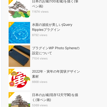
5
日本のお城(100名城)を描く(筆
ペン画)
11674 views
6
水面の波紋が美しいjQuery
Ripplesプラグイン
8792 views
7
プラグインWP Photo Sphereの
設定について
7104 views
8
2022年・寅年の年賀状デザイン
素材
6668 views
9
日本のお城(現存12天守閣)を描
く(筆ペン画)
5369 views