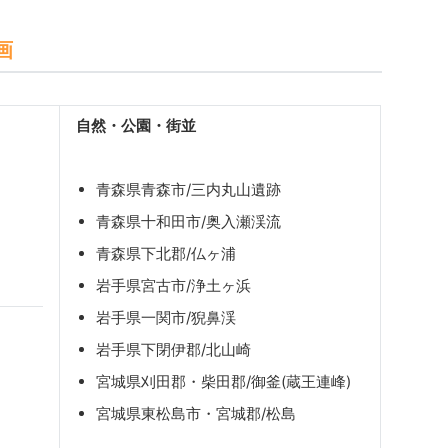
画
自然・公園・街並
青森県青森市/三内丸山遺跡
青森県十和田市/奥入瀬渓流
青森県下北郡/仏ヶ浦
岩手県宮古市/浄土ヶ浜
岩手県一関市/猊鼻渓
岩手県下閉伊郡/北山崎
宮城県刈田郡・柴田郡/御釜(蔵王連峰)
宮城県東松島市・宮城郡/松島