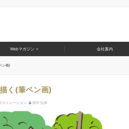
Webマガジン
会社案内
ペン画)
描く(筆ペン画)
ラストレーション
田中 弘幸