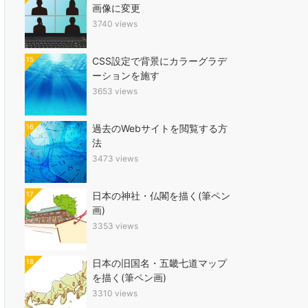
画像に変更
3740 views
15
CSS設定で背景にカラーグラデ
ーションを施す
3653 views
16
過去のWebサイトを閲覧する方
法
3473 views
17
日本の神社・仏閣を描く(筆ペン
画)
3353 views
18
日本の旧国名・五畿七道マップ
を描く(筆ペン画)
3310 views