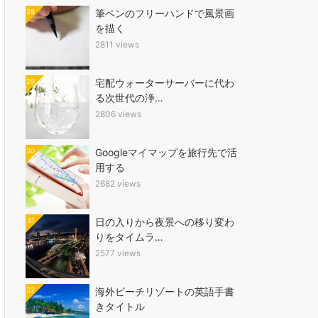
28
筆ペンのフリーハンドで風景画
を描く
2811 views
29
宅配ウォーターサーバーに代わ
る次世代の浄…
2806 views
30
Googleマイマップを旅行先で活
用する
2682 views
31
日の入りから夜景への移り変わ
りをタイムラ…
2577 views
32
海外ビーチリゾートの英語手書
きタイトル