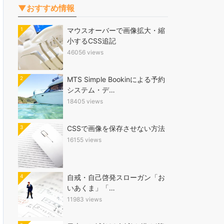
▼おすすめ情報
1
マウスオーバーで画像拡大・縮
小するCSS追記
46056 views
2
MTS Simple Bookinによる予約
システム・デ…
18405 views
3
CSSで画像を保存させない方法
16155 views
4
自戒・自己啓発スローガン「お
いあくま」「…
11983 views