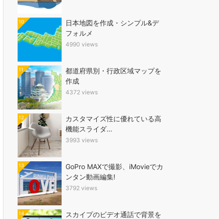
10
日本地図を作成・シンプル&デ
フォルメ
4990 views
11
都道府県別・行政区域マップを
作成
4372 views
12
カスタマイズ性に優れている高
機能スライダ…
3993 views
13
GoPro MAXで撮影、iMovieでカ
ンタン動画編集!
3792 views
14
スカイプのビデオ通話で背景を