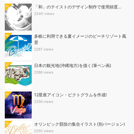
35
「和」のテイストのデザイン制作で使用頻度…
2340 views
36
多岐に利用できる夏イメージのビーチリゾート風
景
2287 views
37
日本の観光地(沖縄地方)を描く(筆ペン画)
2286 views
38
12星座アイコン・ピクトグラムを作成!
2256 views
39
オリンピック競技の集合イラスト(別バージョン)
2250 views