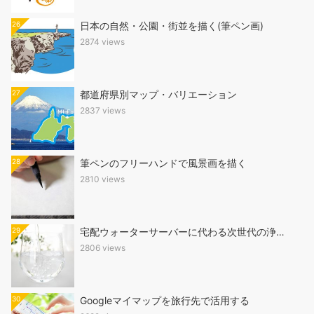
26
日本の自然・公園・街並を描く(筆ペン画)
2874 views
27
都道府県別マップ・バリエーション
2837 views
28
筆ペンのフリーハンドで風景画を描く
2810 views
29
宅配ウォーターサーバーに代わる次世代の浄…
2806 views
30
Googleマイマップを旅行先で活用する