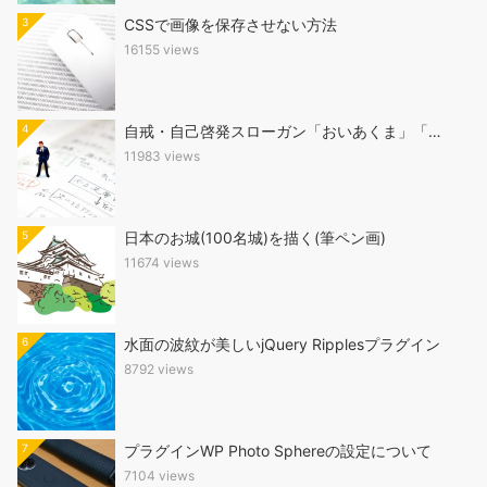
3
CSSで画像を保存させない方法
16155 views
4
自戒・自己啓発スローガン「おいあくま」「…
11983 views
5
日本のお城(100名城)を描く(筆ペン画)
11674 views
6
水面の波紋が美しいjQuery Ripplesプラグイン
8792 views
7
プラグインWP Photo Sphereの設定について
7104 views