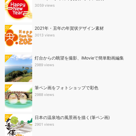
3059 views
22
2021年・丑年の年賀状デザイン素材
3013 views
23
灯台からの眺望を撮影、iMovieで簡単動画編集
2989 views
24
筆ペン画をフォトショップで彩色
2988 views
25
日本の温泉地の風景画を描く(筆ペン画)
2901 views