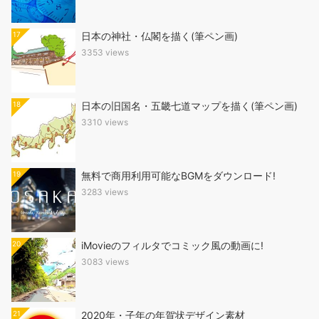
17
日本の神社・仏閣を描く(筆ペン画)
3353 views
18
日本の旧国名・五畿七道マップを描く(筆ペン画)
3310 views
19
無料で商用利用可能なBGMをダウンロード!
3283 views
20
iMovieのフィルタでコミック風の動画に!
3083 views
21
2020年・子年の年賀状デザイン素材