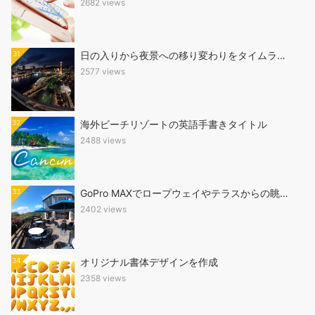
2682 views
31
日の入りから夜景への移り変わりをタイムラ…
2577 views
32
海外ビーチリゾートの英語手書きタイトル
2488 views
33
GoPro MAXでロープウェイやテラスからの眺…
2402 views
34
オリジナル書体デザインを作成
2358 views