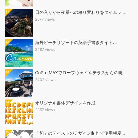
31
日の入りから夜景への移り変わりをタイムラ…
2577 views
32
海外ビーチリゾートの英語手書きタイトル
2487 views
33
GoPro MAXでロープウェイやテラスからの眺…
2402 views
34
オリジナル書体デザインを作成
2357 views
35
「和」のテイストのデザイン制作で使用頻度…