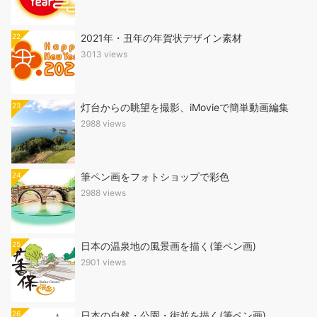
22
2021年・丑年の年賀状デザイン素材
3013 views
23
灯台からの眺望を撮影、iMovieで簡単動画編集
2988 views
24
筆ペン画をフォトショップで彩色
2988 views
25
日本の温泉地の風景画を描く(筆ペン画)
2901 views
26
日本の自然・公園・街並を描く(筆ペン画)