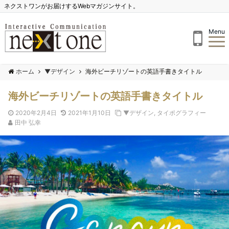
ネクストワンがお届けするWebマガジンサイト。
Menu
ホーム
▼デザイン
海外ビーチリゾートの英語手書きタイトル
海外ビーチリゾートの英語手書きタイトル
2020年2月4日
2021年1月10日
▼デザイン
,
タイポグラフィー
田中 弘幸