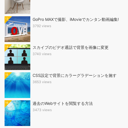
13
GoPro MAXで撮影、iMovieでカンタン動画編集!
3792 views
14
スカイプのビデオ通話で背景を画像に変更
3740 views
15
CSS設定で背景にカラーグラデーションを施す
3653 views
16
過去のWebサイトを閲覧する方法
3473 views