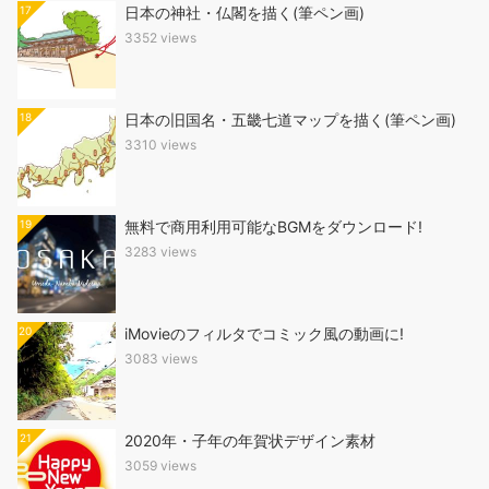
17
日本の神社・仏閣を描く(筆ペン画)
3352 views
18
日本の旧国名・五畿七道マップを描く(筆ペン画)
3310 views
19
無料で商用利用可能なBGMをダウンロード!
3283 views
20
iMovieのフィルタでコミック風の動画に!
3083 views
21
2020年・子年の年賀状デザイン素材
3059 views