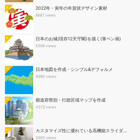
8
2022年・寅年の年賀状デザイン素材
6667 views
9
日本のお城(現存12天守閣)を描く(筆ペン画)
5369 views
10
日本地図を作成・シンプル&デフォルメ
4990 views
11
都道府県別・行政区域マップを作成
4372 views
12
カスタマイズ性に優れている高機能スライダ…
3993 views