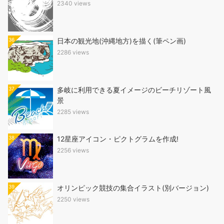
2340 views
36
日本の観光地(沖縄地方)を描く(筆ペン画)
2286 views
37
多岐に利用できる夏イメージのビーチリゾート風
景
2285 views
38
12星座アイコン・ピクトグラムを作成!
2256 views
39
オリンピック競技の集合イラスト(別バージョン)
2250 views