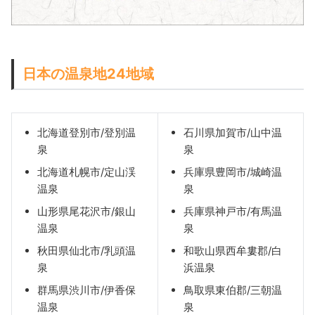
日本の温泉地24地域
北海道登別市/登別温
石川県加賀市/山中温
泉
泉
北海道札幌市/定山渓
兵庫県豊岡市/城崎温
温泉
泉
山形県尾花沢市/銀山
兵庫県神戸市/有馬温
温泉
泉
秋田県仙北市/乳頭温
和歌山県西牟婁郡/白
泉
浜温泉
群馬県渋川市/伊香保
鳥取県東伯郡/三朝温
温泉
泉