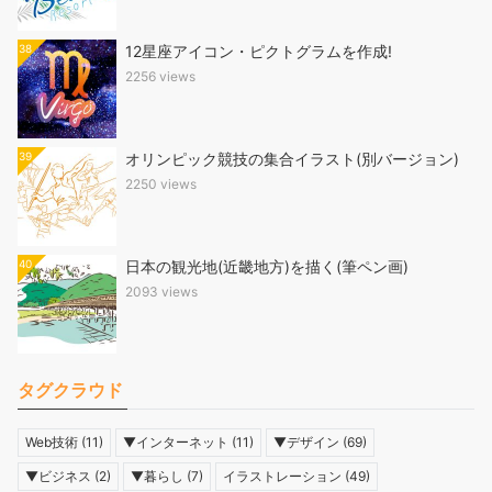
38
12星座アイコン・ピクトグラムを作成!
2256 views
39
オリンピック競技の集合イラスト(別バージョン)
2250 views
40
日本の観光地(近畿地方)を描く(筆ペン画)
2093 views
タグクラウド
Web技術
(11)
▼インターネット
(11)
▼デザイン
(69)
▼ビジネス
(2)
▼暮らし
(7)
イラストレーション
(49)