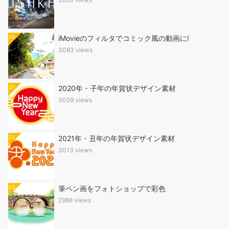
20
iMovieのフィルタでコミック風の動画に!
3083 views
21
2020年・子年の年賀状デザイン素材
3059 views
22
2021年・丑年の年賀状デザイン素材
3013 views
23
筆ペン画をフォトショップで彩色
2988 views