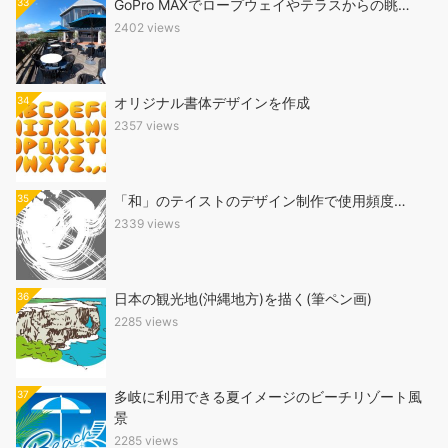
33
GoPro MAXでロープウェイやテラスからの眺…
2402 views
34
オリジナル書体デザインを作成
2357 views
35
「和」のテイストのデザイン制作で使用頻度…
2339 views
36
日本の観光地(沖縄地方)を描く(筆ペン画)
2285 views
37
多岐に利用できる夏イメージのビーチリゾート風
景
2285 views