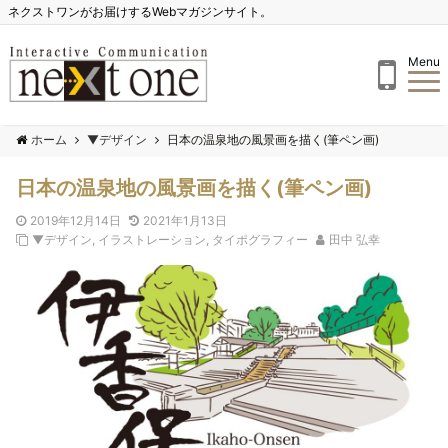
ネクストワンがお届けするWebマガジンサイト。
Menu
ホーム
▼デザイン
日本の温泉地の風景画を描く(筆ペン画)
日本の温泉地の風景画を描く(筆ペン画)
2019年12月14日
2021年1月13日
▼デザイン
,
イラストレーション
,
タイポグラフィー
田中 弘幸