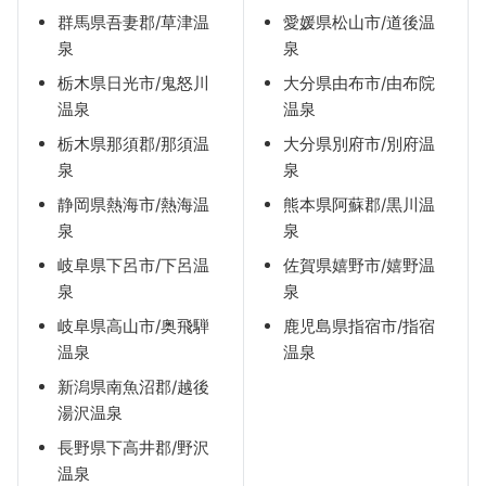
群馬県吾妻郡/草津温
愛媛県松山市/道後温
泉
泉
栃木県日光市/鬼怒川
大分県由布市/由布院
温泉
温泉
栃木県那須郡/那須温
大分県別府市/別府温
泉
泉
静岡県熱海市/熱海温
熊本県阿蘇郡/黒川温
泉
泉
岐阜県下呂市/下呂温
佐賀県嬉野市/嬉野温
泉
泉
岐阜県高山市/奥飛騨
鹿児島県指宿市/指宿
温泉
温泉
新潟県南魚沼郡/越後
湯沢温泉
長野県下高井郡/野沢
温泉