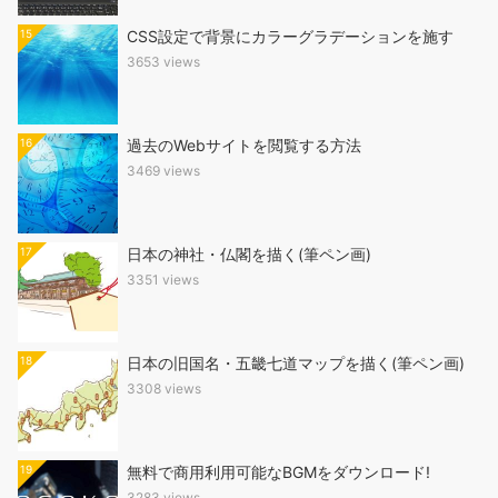
15
CSS設定で背景にカラーグラデーションを施す
3653 views
16
過去のWebサイトを閲覧する方法
3469 views
17
日本の神社・仏閣を描く(筆ペン画)
3351 views
18
日本の旧国名・五畿七道マップを描く(筆ペン画)
3308 views
19
無料で商用利用可能なBGMをダウンロード!
3283 views