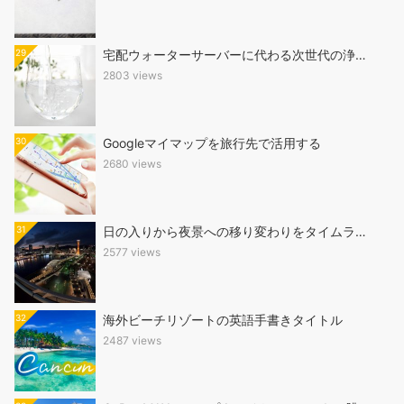
29
宅配ウォーターサーバーに代わる次世代の浄…
2803 views
30
Googleマイマップを旅行先で活用する
2680 views
31
日の入りから夜景への移り変わりをタイムラ…
2577 views
32
海外ビーチリゾートの英語手書きタイトル
2487 views