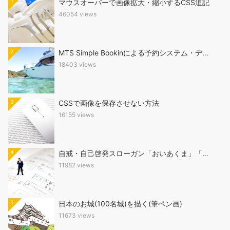
1
マウスオーバーで画像拡大・縮小するCSS追記
46054 views
2
MTS Simple Bookinによる予約システム・デ…
18403 views
3
CSSで画像を保存させない方法
16155 views
4
自戒・自己啓発スローガン「おいあくま」「…
11982 views
5
日本のお城(100名城)を描く(筆ペン画)
11673 views