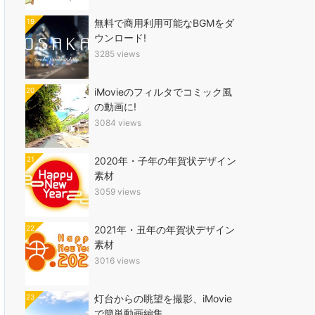
19
無料で商用利用可能なBGMをダ
ウンロード!
3285 views
20
iMovieのフィルタでコミック風
の動画に!
3084 views
21
2020年・子年の年賀状デザイン
素材
3059 views
22
2021年・丑年の年賀状デザイン
素材
3016 views
23
灯台からの眺望を撮影、iMovie
で簡単動画編集