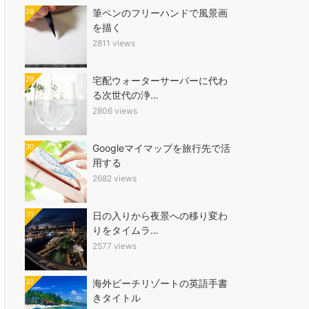
28
筆ペンのフリーハンドで風景画
を描く
2811 views
29
宅配ウォーターサーバーに代わ
る次世代の浄…
2806 views
30
Googleマイマップを旅行先で活
用する
2682 views
31
日の入りから夜景への移り変わ
りをタイムラ…
2577 views
32
海外ビーチリゾートの英語手書
きタイトル