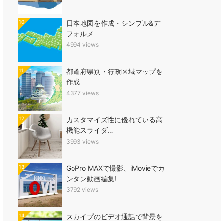
10
日本地図を作成・シンプル&デ
フォルメ
4994 views
11
都道府県別・行政区域マップを
作成
4377 views
12
カスタマイズ性に優れている高
機能スライダ…
3993 views
13
GoPro MAXで撮影、iMovieでカ
ンタン動画編集!
3792 views
14
スカイプのビデオ通話で背景を