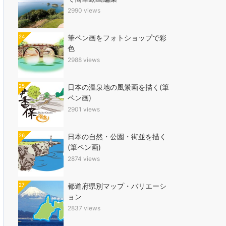
2990 views
24
筆ペン画をフォトショップで彩
色
2988 views
25
日本の温泉地の風景画を描く(筆
ペン画)
2901 views
26
日本の自然・公園・街並を描く
(筆ペン画)
2874 views
27
都道府県別マップ・バリエーシ
ョン
2837 views