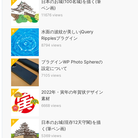
5
日本のお城(100名城)を描く(筆
ペン画)
11676 views
6
水面の波紋が美しいjQuery
Ripplesプラグイン
8794 views
7
プラグインWP Photo Sphereの
設定について
7105 views
8
2022年・寅年の年賀状デザイン
素材
6668 views
9
日本のお城(現存12天守閣)を描
く(筆ペン画)
5369 views