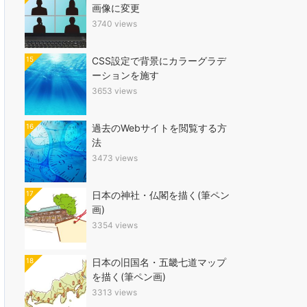
画像に変更
3740 views
15
CSS設定で背景にカラーグラデ
ーションを施す
3653 views
16
過去のWebサイトを閲覧する方
法
3473 views
17
日本の神社・仏閣を描く(筆ペン
画)
3354 views
18
日本の旧国名・五畿七道マップ
を描く(筆ペン画)
3313 views