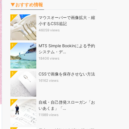
▼おすすめ情報
1
マウスオーバーで画像拡大・縮
小するCSS追記
46059 views
2
MTS Simple Bookinによる予約
システム・デ…
18406 views
3
CSSで画像を保存させない方法
16162 views
4
自戒・自己啓発スローガン「お
いあくま」「…
11989 views