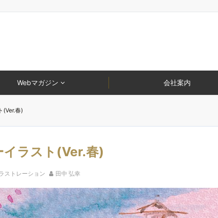
Webマガジン
会社案内
er.春)
ラスト(Ver.春)
ラストレーション
田中 弘幸