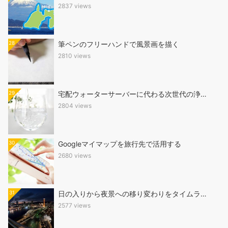
2837 views
28
筆ペンのフリーハンドで風景画を描く
2810 views
29
宅配ウォーターサーバーに代わる次世代の浄…
2804 views
30
Googleマイマップを旅行先で活用する
2680 views
31
日の入りから夜景への移り変わりをタイムラ…
2577 views