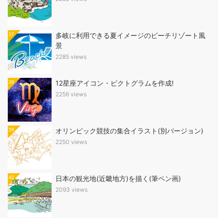
37
多岐に利用できる夏イメージのビーチリゾート風
景
2285 views
38
12星座アイコン・ピクトグラムを作成!
2256 views
39
オリンピック競技の集合イラスト(別バージョン)
2250 views
40
日本の観光地(近畿地方)を描く(筆ペン画)
2093 views