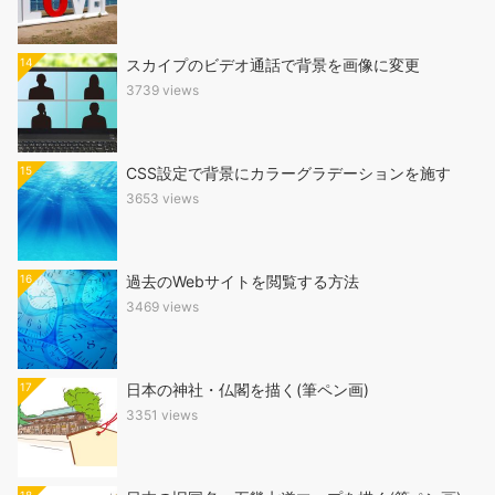
14
スカイプのビデオ通話で背景を画像に変更
3739 views
15
CSS設定で背景にカラーグラデーションを施す
3653 views
16
過去のWebサイトを閲覧する方法
3469 views
17
日本の神社・仏閣を描く(筆ペン画)
3351 views