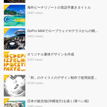
32
海外ビーチリゾートの英語手書きタイトル
2487 views
33
GoPro MAXでロープウェイやテラスからの眺…
2402 views
34
オリジナル書体デザインを作成
2357 views
35
「和」のテイストのデザイン制作で使用頻度…
2339 views
36
日本の観光地(沖縄地方)を描く(筆ペン画)
2285 views