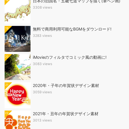
18
日本の旧国名・五畿七道マップを描く(筆ペン画)
3308 views
19
無料で商用利用可能なBGMをダウンロード!
3283 views
20
iMovieのフィルタでコミック風の動画に!
3083 views
21
2020年・子年の年賀状デザイン素材
3059 views
22
2021年・丑年の年賀状デザイン素材
3013 views