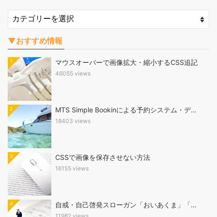
▼おすすめ情報
1
マウスオーバーで画像拡大・縮小するCSS追記
46055 views
2
MTS Simple Bookinによる予約システム・デ…
18403 views
3
CSSで画像を保存させない方法
16155 views
4
自戒・自己啓発スローガン「おいあくま」「…
11982 views