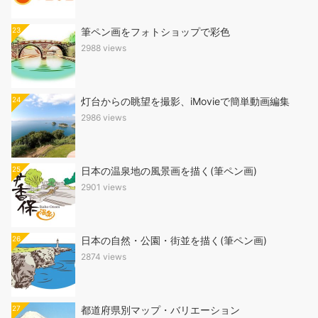
23
筆ペン画をフォトショップで彩色
2988 views
24
灯台からの眺望を撮影、iMovieで簡単動画編集
2986 views
25
日本の温泉地の風景画を描く(筆ペン画)
2901 views
26
日本の自然・公園・街並を描く(筆ペン画)
2874 views
27
都道府県別マップ・バリエーション