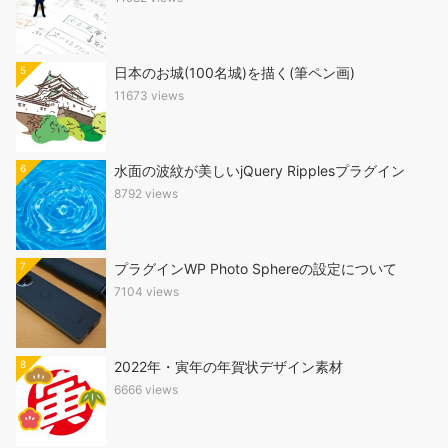
5
日本のお城(100名城)を描く(筆ペン画)
11673 views
6
水面の波紋が美しいjQuery Ripplesプラグイン
8792 views
7
プラグインWP Photo Sphereの設定について
7104 views
8
2022年・寅年の年賀状デザイン素材
6666 views