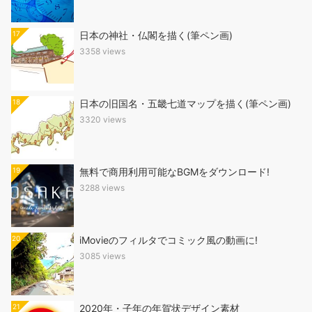
17
日本の神社・仏閣を描く(筆ペン画)
3358 views
18
日本の旧国名・五畿七道マップを描く(筆ペン画)
3320 views
19
無料で商用利用可能なBGMをダウンロード!
3288 views
20
iMovieのフィルタでコミック風の動画に!
3085 views
21
2020年・子年の年賀状デザイン素材