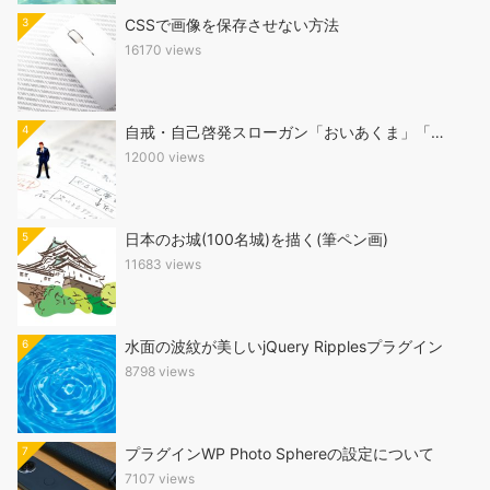
3
CSSで画像を保存させない方法
16170 views
4
自戒・自己啓発スローガン「おいあくま」「…
12000 views
5
日本のお城(100名城)を描く(筆ペン画)
11683 views
6
水面の波紋が美しいjQuery Ripplesプラグイン
8798 views
7
プラグインWP Photo Sphereの設定について
7107 views