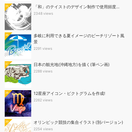
35
「和」のテイストのデザイン制作で使用頻度…
2348 views
36
多岐に利用できる夏イメージのビーチリゾート風
景
2291 views
37
日本の観光地(沖縄地方)を描く(筆ペン画)
2288 views
38
12星座アイコン・ピクトグラムを作成!
2262 views
39
オリンピック競技の集合イラスト(別バージョン)
2254 views