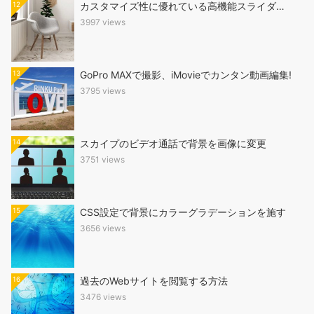
12
カスタマイズ性に優れている高機能スライダ…
3997 views
13
GoPro MAXで撮影、iMovieでカンタン動画編集!
3795 views
14
スカイプのビデオ通話で背景を画像に変更
3751 views
15
CSS設定で背景にカラーグラデーションを施す
3656 views
16
過去のWebサイトを閲覧する方法
3476 views