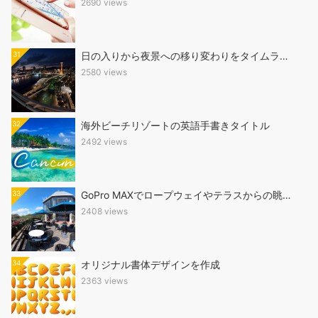
2690 views
31
日の入りから夜景への移り変わりをタイムラ…
2580 views
32
海外ビーチリゾートの英語手書きタイトル
2492 views
33
GoPro MAXでロープウェイやテラスからの眺…
2408 views
34
オリジナル書体デザインを作成
2363 views