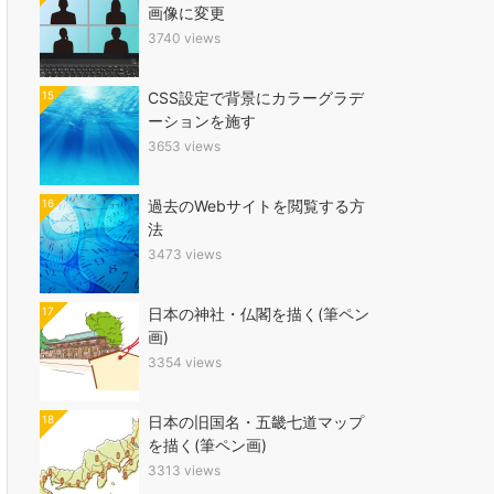
画像に変更
3740 views
15
CSS設定で背景にカラーグラデ
ーションを施す
3653 views
16
過去のWebサイトを閲覧する方
法
3473 views
17
日本の神社・仏閣を描く(筆ペン
画)
3354 views
18
日本の旧国名・五畿七道マップ
を描く(筆ペン画)
3313 views