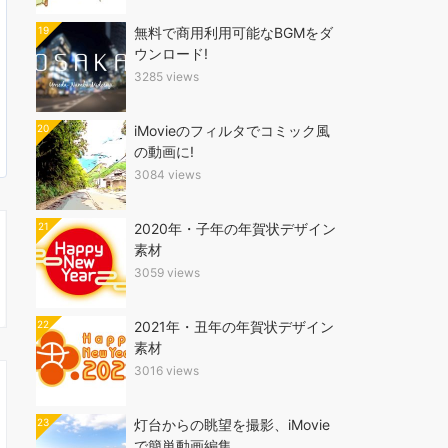
19
無料で商用利用可能なBGMをダ
ウンロード!
3285 views
20
iMovieのフィルタでコミック風
の動画に!
3084 views
21
2020年・子年の年賀状デザイン
素材
3059 views
22
2021年・丑年の年賀状デザイン
素材
3016 views
23
灯台からの眺望を撮影、iMovie
で簡単動画編集