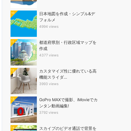
10
日本地図を作成・シンプル&デ
フォルメ
4994 views
11
都道府県別・行政区域マップを
作成
4377 views
12
カスタマイズ性に優れている高
機能スライダ…
3993 views
13
GoPro MAXで撮影、iMovieでカ
ンタン動画編集!
3792 views
14
スカイプのビデオ通話で背景を