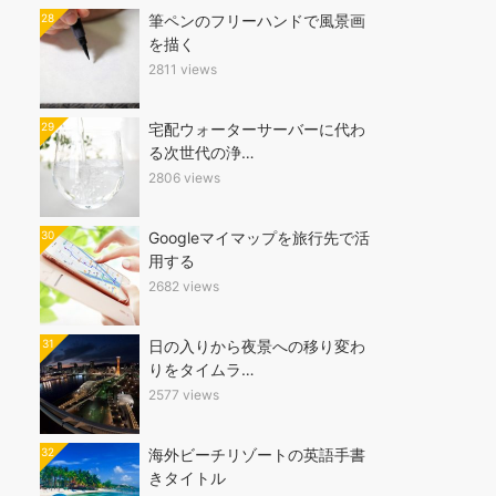
28
筆ペンのフリーハンドで風景画
を描く
2811 views
29
宅配ウォーターサーバーに代わ
る次世代の浄…
2806 views
30
Googleマイマップを旅行先で活
用する
2682 views
31
日の入りから夜景への移り変わ
りをタイムラ…
2577 views
32
海外ビーチリゾートの英語手書
きタイトル