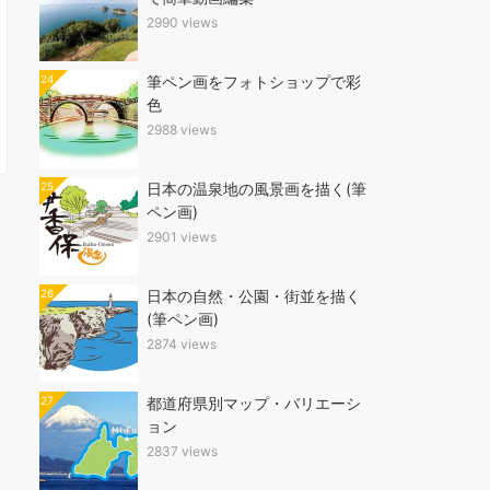
2990 views
24
筆ペン画をフォトショップで彩
色
2988 views
25
日本の温泉地の風景画を描く(筆
ペン画)
2901 views
26
日本の自然・公園・街並を描く
(筆ペン画)
2874 views
27
都道府県別マップ・バリエーシ
ョン
2837 views