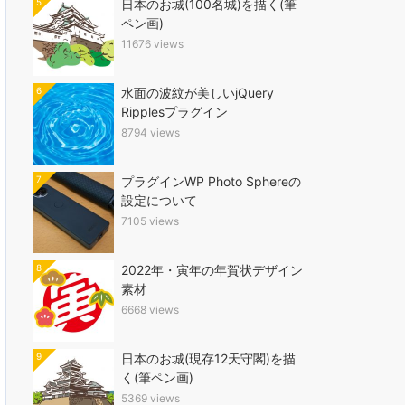
5
日本のお城(100名城)を描く(筆
ペン画)
11676 views
6
水面の波紋が美しいjQuery
Ripplesプラグイン
8794 views
7
プラグインWP Photo Sphereの
設定について
7105 views
8
2022年・寅年の年賀状デザイン
素材
6668 views
9
日本のお城(現存12天守閣)を描
く(筆ペン画)
5369 views