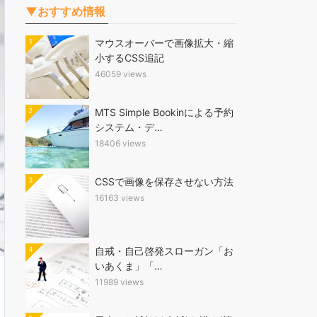
▼おすすめ情報
1
マウスオーバーで画像拡大・縮
小するCSS追記
46059 views
2
MTS Simple Bookinによる予約
システム・デ…
18406 views
3
CSSで画像を保存させない方法
16163 views
4
自戒・自己啓発スローガン「お
いあくま」「…
11989 views