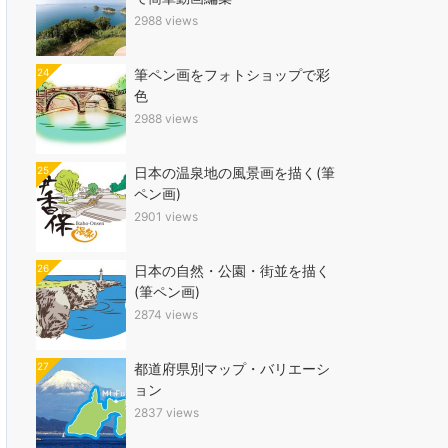
2988 views
24
筆ペン画をフォトショップで彩
色
2988 views
25
日本の温泉地の風景画を描く(筆
ペン画)
2901 views
26
日本の自然・公園・街並を描く
(筆ペン画)
2874 views
27
都道府県別マップ・バリエーシ
ョン
2837 views