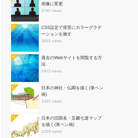
画像に変更
3740 views
15
CSS設定で背景にカラーグラデ
ーションを施す
3653 views
16
過去のWebサイトを閲覧する方
法
3472 views
17
日本の神社・仏閣を描く(筆ペン
画)
3352 views
18
日本の旧国名・五畿七道マップ
を描く(筆ペン画)
3309 views