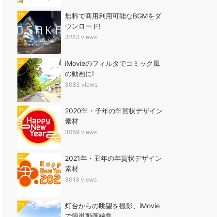
19
無料で商用利用可能なBGMをダ
ウンロード!
3283 views
20
iMovieのフィルタでコミック風
の動画に!
3083 views
21
2020年・子年の年賀状デザイン
素材
3059 views
22
2021年・丑年の年賀状デザイン
素材
3013 views
23
灯台からの眺望を撮影、iMovie
で簡単動画編集