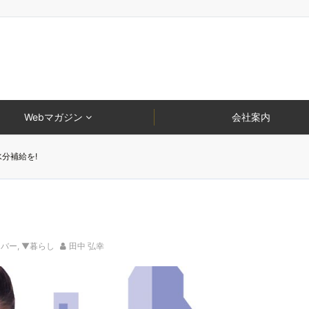
Webマガジン
会社案内
分補給を!
ーバー
,
▼暮らし
田中 弘幸