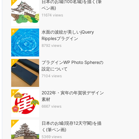
5
日本のお城(100名城)を描く(筆
ペン画)
11674 views
6
水面の波紋が美しいjQuery
Ripplesプラグイン
8792 views
7
プラグインWP Photo Sphereの
設定について
7104 views
8
2022年・寅年の年賀状デザイン
素材
6667 views
9
日本のお城(現存12天守閣)を描
く(筆ペン画)
5369 views