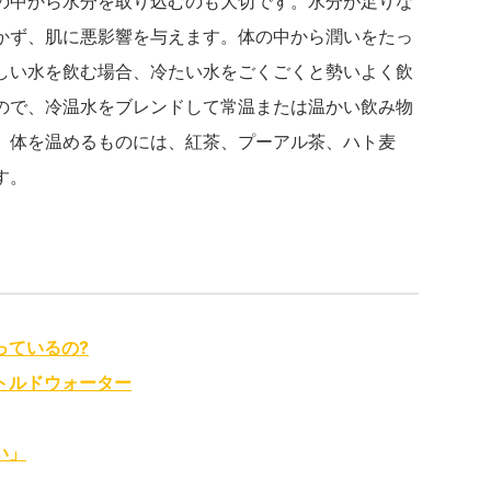
の中から水分を取り込むのも大切です。水分が足りな
かず、肌に悪影響を与えます。体の中から潤いをたっ
しい水を飲む場合、冷たい水をごくごくと勢いよく飲
ので、冷温水をブレンドして常温または温かい飲み物
。体を温めるものには、紅茶、プーアル茶、ハト麦
す。
っているの?
トルドウォーター
い」
」