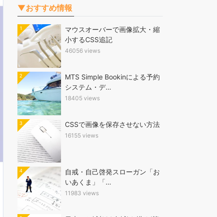
▼おすすめ情報
1
マウスオーバーで画像拡大・縮
小するCSS追記
46056 views
2
MTS Simple Bookinによる予約
システム・デ…
18405 views
3
CSSで画像を保存させない方法
16155 views
4
自戒・自己啓発スローガン「お
いあくま」「…
11983 views