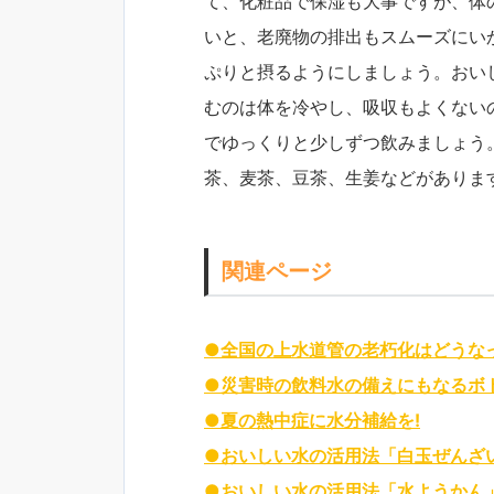
て、化粧品で保湿も大事ですが、体
いと、老廃物の排出もスムーズにい
ぷりと摂るようにしましょう。おい
むのは体を冷やし、吸収もよくない
でゆっくりと少しずつ飲みましょう
茶、麦茶、豆茶、生姜などがありま
関連ページ
●全国の上水道管の老朽化はどうな
●災害時の飲料水の備えにもなるボ
●夏の熱中症に水分補給を!
●おいしい水の活用法「白玉ぜんざ
●おいしい水の活用法「水ようかん