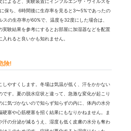
文によると、実験装置にインフルエンザ・ウイルスを
%に保ち、6時間後に生存率を見ると3〜5%であったの
ルスの生存率が60%で、温度を32度にした場合は、
の実験結果を参考にするとお部屋に加湿器などを配置
に入れると良いかも知れません。
危険!
こしやすくします。冬場は気温が低く、汗をかかない
のです。夏の脱水症状と違って、急激な変化が起こり
のに気づかないので知らず知らずの内に、体内の水分
脳硬塞や心筋梗塞を招く結果にもなりかねません。ま
や汗の分泌が減るうえ、湿度も低く皮膚の水分も奪わ