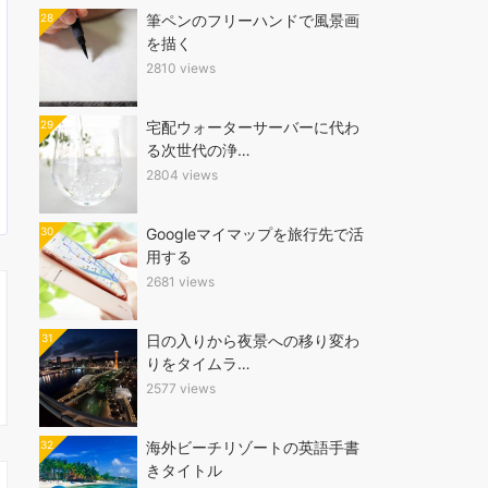
28
筆ペンのフリーハンドで風景画
を描く
2810 views
29
宅配ウォーターサーバーに代わ
る次世代の浄…
2804 views
30
Googleマイマップを旅行先で活
用する
2681 views
31
日の入りから夜景への移り変わ
りをタイムラ…
2577 views
32
海外ビーチリゾートの英語手書
きタイトル