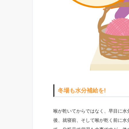
冬場も水分補給を!
喉が乾いてからではなく、早目に水
後、就寝前、そして喉が乾く前に水