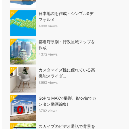
10
日本地図を作成・シンプル&デ
フォルメ
4990 views
11
都道府県別・行政区域マップを
作成
4372 views
12
カスタマイズ性に優れている高
機能スライダ…
3993 views
13
GoPro MAXで撮影、iMovieでカ
ンタン動画編集!
3792 views
14
スカイプのビデオ通話で背景を