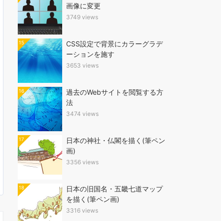
画像に変更
3749 views
15
CSS設定で背景にカラーグラデ
ーションを施す
3653 views
16
過去のWebサイトを閲覧する方
法
3474 views
17
日本の神社・仏閣を描く(筆ペン
画)
3356 views
18
日本の旧国名・五畿七道マップ
を描く(筆ペン画)
3316 views