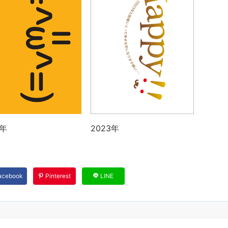
2年
2023年
acebook
Pinterest
LINE