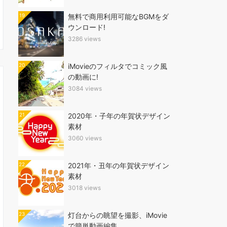
19
無料で商用利用可能なBGMをダ
ウンロード!
3286 views
20
iMovieのフィルタでコミック風
の動画に!
3084 views
21
2020年・子年の年賀状デザイン
素材
3060 views
22
2021年・丑年の年賀状デザイン
素材
3018 views
23
灯台からの眺望を撮影、iMovie
で簡単動画編集