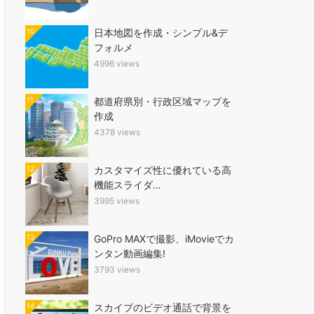
10
日本地図を作成・シンプル&デ
フォルメ
4996 views
11
都道府県別・行政区域マップを
作成
4378 views
12
カスタマイズ性に優れている高
機能スライダ…
3995 views
13
GoPro MAXで撮影、iMovieでカ
ンタン動画編集!
3793 views
14
スカイプのビデオ通話で背景を