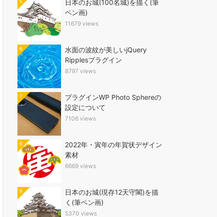
5
日本のお城(100名城)を描く(筆
ペン画)
11679 views
6
水面の波紋が美しいjQuery
Ripplesプラグイン
8797 views
7
プラグインWP Photo Sphereの
設定について
7106 views
8
2022年・寅年の年賀状デザイン
素材
6669 views
9
日本のお城(現存12天守閣)を描
く(筆ペン画)
5370 views