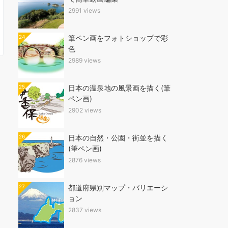
2991 views
24
筆ペン画をフォトショップで彩
色
2989 views
25
日本の温泉地の風景画を描く(筆
ペン画)
2902 views
26
日本の自然・公園・街並を描く
(筆ペン画)
2876 views
27
都道府県別マップ・バリエーシ
ョン
2837 views