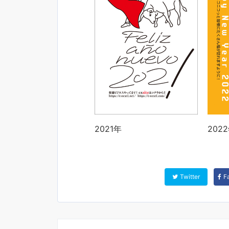
2021年
202
Twitter
F