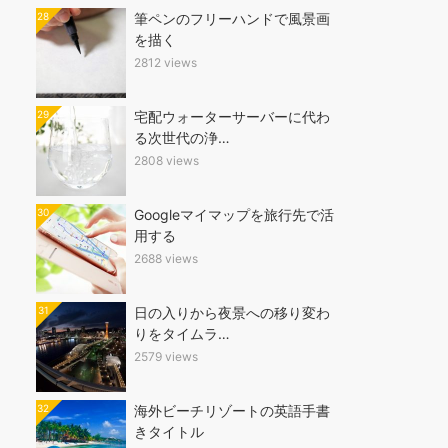
28
筆ペンのフリーハンドで風景画
を描く
2812 views
29
宅配ウォーターサーバーに代わ
る次世代の浄…
2808 views
30
Googleマイマップを旅行先で活
用する
2688 views
31
日の入りから夜景への移り変わ
りをタイムラ…
2579 views
32
海外ビーチリゾートの英語手書
きタイトル