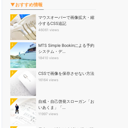
▼おすすめ情報
1
マウスオーバーで画像拡大・縮
小するCSS追記
46061 views
2
MTS Simple Bookinによる予約
システム・デ…
18410 views
3
CSSで画像を保存させない方法
16164 views
4
自戒・自己啓発スローガン「お
いあくま」「…
11997 views