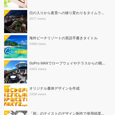
31
日の入りから夜景への移り変わりをタイムラ…
2577 views
32
海外ビーチリゾートの英語手書きタイトル
2489 views
33
GoPro MAXでロープウェイやテラスからの眺…
2405 views
34
オリジナル書体デザインを作成
2359 views
35
「和」のテイストのデザイン制作で使用頻度…