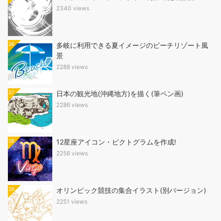
2340 views
36
多岐に利用できる夏イメージのビーチリゾート風
景
2288 views
37
日本の観光地(沖縄地方)を描く(筆ペン画)
2286 views
38
12星座アイコン・ピクトグラムを作成!
2256 views
39
オリンピック競技の集合イラスト(別バージョン)
2251 views