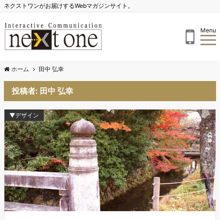
ネクストワンがお届けするWebマガジンサイト。
Menu
ホーム
田中 弘幸
投稿者:
田中 弘幸
▼デザイン