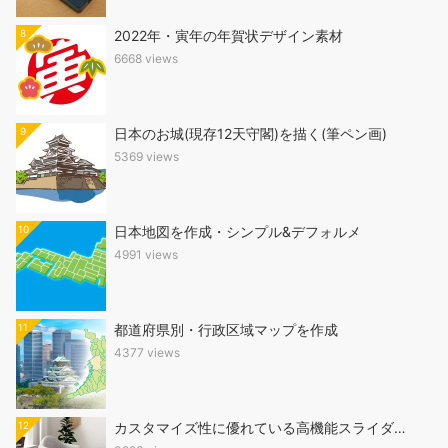
8
2022年・寅年の年賀状デザイン素材
6668 views
9
日本のお城(現存12天守閣)を描く(筆ペン画)
5369 views
10
日本地図を作成・シンプル&デフォルメ
4991 views
11
都道府県別・行政区域マップを作成
4377 views
12
カスタマイズ性に優れている高機能スライダ…