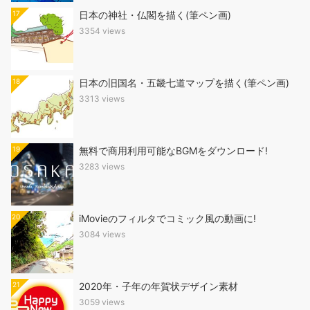
17
日本の神社・仏閣を描く(筆ペン画)
3354 views
18
日本の旧国名・五畿七道マップを描く(筆ペン画)
3313 views
19
無料で商用利用可能なBGMをダウンロード!
3283 views
20
iMovieのフィルタでコミック風の動画に!
3084 views
21
2020年・子年の年賀状デザイン素材
3059 views